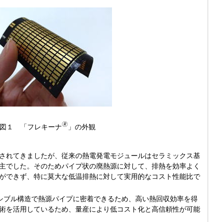
🄬
図１ 「フレキーナ
」の外観
されてきましたが、従来の熱電発電モジュールはセラミックス基
主でした。そのためパイプ状の廃熱源に対して、排熱を効率よく
ができず、特に莫大な低温排熱に対して実用的なコスト性能比で
シブル構造で熱源パイプに密着できるため、高い熱回収効率を得
術を活用しているため、量産により低コスト化と高信頼性が可能