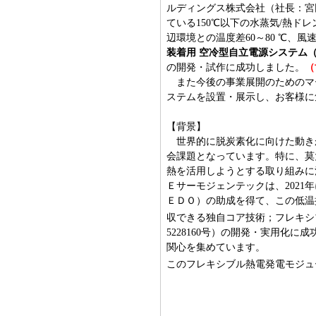
ルディングス株式会社（社長：宮
ている150℃以下の水蒸気/熱
辺環境との温度差60～80 ℃、風速2
装着用 空冷型自立電源システム（S
の開発・試作に成功しました。
（
また今後の事業展開のためのマー
ステムを設置・展示し、お客様に
【背景】
世界的に脱炭素化に向けた動きが
会課題となっています。特に、莫
熱を活用しようとする取り組みに
Ｅサーモジェンテックは、202
ＥＤＯ）の助成を得て、この低温
収できる独自コア技術；フレキシ
5228160号）の開発・実用化
関心を集めています。
このフレキシブル熱電発電モジュ