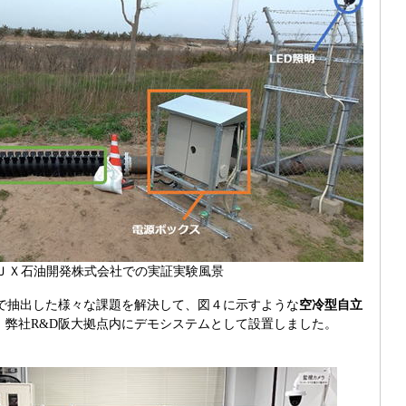
ＪＸ石油開発株式会社での実証実験風景
で抽出した様々な課題を解決して、図４に示すような
空冷型自立
、弊社R&D阪大拠点内にデモシステムとして設置しました。