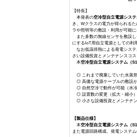
【特長】
本発表の
空冷型自立電源システム
き、Wクラスの電力が得られるた
ラや照明等の敷設・利用が可能に
また多数の無線センサを敷設し
にするIoT用自立電源としての利
なお低温排熱による発電システ
さい設備投資とメンテナンスコス
本
空冷型自立電源システム（S1
◎ これまで廃棄していた水蒸気
◎ 高価な電源ケーブルの敷設が
◎ 自然空冷で動作が可能（水
◎ 設置数の変更（拡大・縮小）
◎ 小さな設備投資とメンテナ
【製品仕様】
本
空冷型自立電源システム（S1
また電源回路構成、発電システム