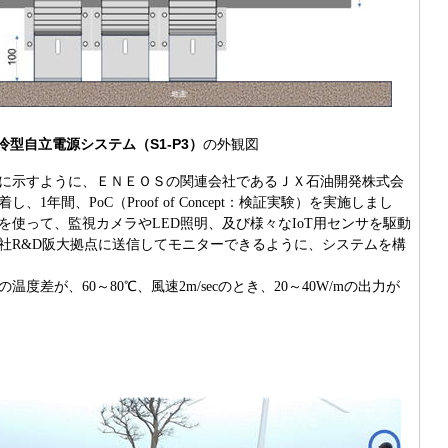
冷型自立電源システム（S1-P3）
の外観図
に示すように、ＥＮＥＯＳの関連会社であるＪＸ石油開発株式会
1年間、PoC（Proof of Concept：検証実験）を実施しまし
を使って、監視カメラやLED照明、及び様々なIoT用センサを駆動
社R&D阪大拠点に送信してモニターできるように、システムを構
差が、60～80℃、風速2m/secのとき、20～40W/mの出力が