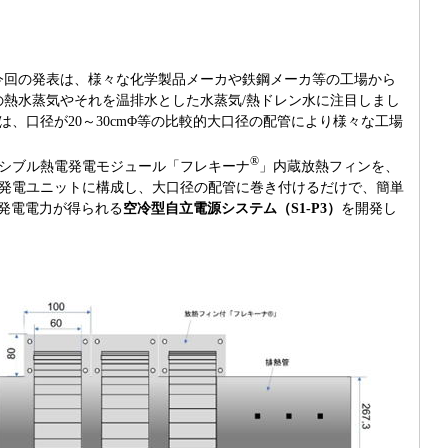
今回の発表は、様々な化学製品メーカや鉄鋼メーカ等の工場から
下の熱水蒸気やそれを温排水とした水蒸気/熱ドレン水に注目しまし
、口径が20～30cmΦ等の比較的大口径の配管により様々な工場
®
シブル熱電発電モジュール「フレキーナ
」内蔵放熱フィンを、
発電ユニットに構成し、大口径の配管に巻き付けるだけで、簡単
発電電力が得られる
空冷型自立電源システム（S1-P3）
を開発し