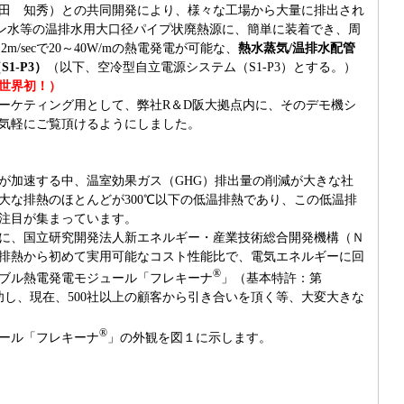
田 知秀）との共同開発により、様々な工場から大量に排出され
ドレン水等の温排水用大口径パイプ状廃熱源に、簡単に装着でき、周
m/secで20～40W/mの熱電発電が可能な、
熱水蒸気/温排水配管
1-P3）
（以下、空冷型自立電源システム（S1-P3）とする。）
世界初！）
ケティング用として、弊社R＆D阪大拠点内に、そのデモ機シ
気軽にご覧頂けるようにしました。
加速する中、温室効果ガス（GHG）排出量の削減が大きな社
大な排熱のほとんどが300℃以下の低温排熱であり、この低温排
注目が集まっています。
1年に、国立研究開発法人新エネルギー・産業技術総合開発機構（Ｎ
排熱から初めて実用可能なコスト性能比で、電気エネルギーに回
®
ブル熱電発電モジュール「フレキーナ
」（基本特許：第
に成功し、現在、500社以上の顧客から引き合いを頂く等、大変大きな
®
ール「フレキーナ
」の外観を図１に示します。