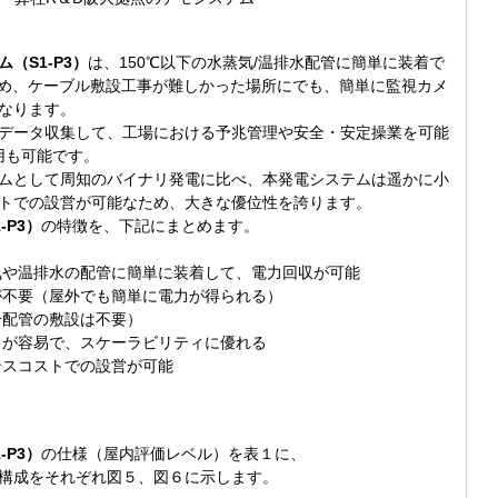
（S1-P3）
は、150℃以下の水蒸気/温排水配管に簡単に装着で
め、ケーブル敷設工事が難しかった場所にでも、簡単に監視カメ
なります。
データ収集して、工場における予兆管理や安全・安定操業を可能
用も可能です。
ムとして周知のバイナリ発電に比べ、本発電システムは遥かに小
トでの設営が可能なため、大きな優位性を誇ります。
-P3）
の特徴を、下記にまとめます。
や温排水の配管に簡単に装着して、電力回収が可能
不要（屋外でも簡単に電力が得られる）
冷配管の敷設は不要）
が容易で、スケーラビリティに優れる
ンスコストでの設営が可能
-P3）
の仕様（屋内評価レベル）を表１に、
構成をそれぞれ図５、図６に示します。