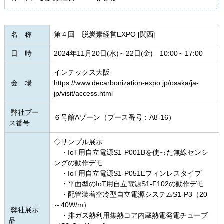
名 称
第４回 脱炭素経営EXPO [関西]
日 時
2024年11月20日(水)～22日(金) 10:00～17:00
インテックス大阪
会 場
https://www.decarbonization-expo.jp/osaka/ja-
jp/visit/access.html
弊社ブー
６号館Aゾーン（ブース番号：A8-16）
ス番号
◇サンプル展示
・IoT用自立電源S1-P001Bを使った無線センシ
ングの動作デモ
・IoT用自立電源S1-P051Eフィンレスタイプ
・平面型のIoT用自立電源S1-F102の動作デモ
・配管装着空冷型自立電源システムS1-P3（20
～40W/m）
弊社展示
・排ガス熱利用集熱コア内蔵熱電発電チューブ
品