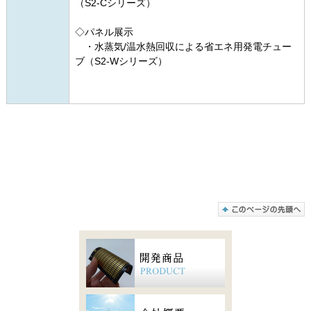
（S2-Cシリーズ）
◇パネル展示
・水蒸気/温水熱回収による省エネ用発電チュー
ブ（S2-Wシリーズ）