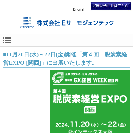
English
■11月20日(水)～22日(金)開催「第４回 脱炭素経
営EXPO [関西]」に出展いたします。